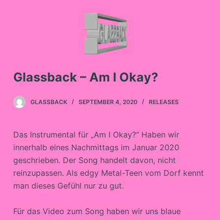
Z
u
m
I
n
Glassback – Am I Okay?
h
a
l
GLASSBACK
SEPTEMBER 4, 2020
RELEASES
t
s
Das Instrumental für „Am I Okay?“ Haben wir
p
innerhalb eines Nachmittags im Januar 2020
r
geschrieben. Der Song handelt davon, nicht
i
reinzupassen. Als edgy Metal-Teen vom Dorf kennt
n
man dieses Gefühl nur zu gut.
g
e
Für das Video zum Song haben wir uns blaue
n