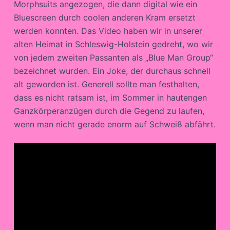
Morphsuits angezogen, die dann digital wie ein
Bluescreen durch coolen anderen Kram ersetzt
werden konnten. Das Video haben wir in unserer
alten Heimat in Schleswig-Holstein gedreht, wo wir
von jedem zweiten Passanten als „Blue Man Group“
bezeichnet wurden. Ein Joke, der durchaus schnell
alt geworden ist. Generell sollte man festhalten,
dass es nicht ratsam ist, im Sommer in hautengen
Ganzkörperanzügen durch die Gegend zu laufen,
wenn man nicht gerade enorm auf Schweiß abfährt.